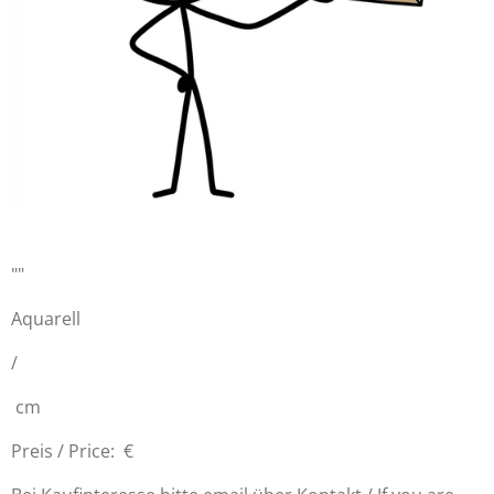
""
Aquarell
/
cm
Preis / Price: €