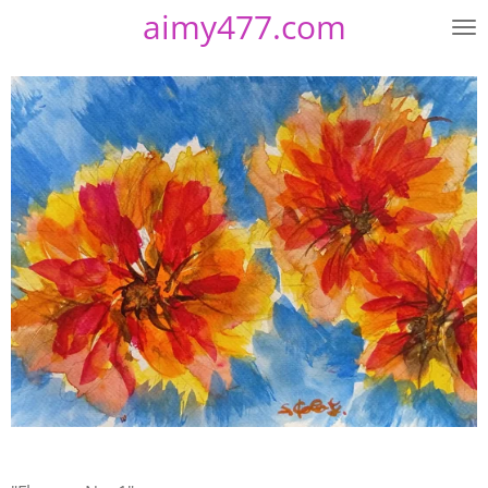
aimy477.com
Zum
Hauptinhalt
springen