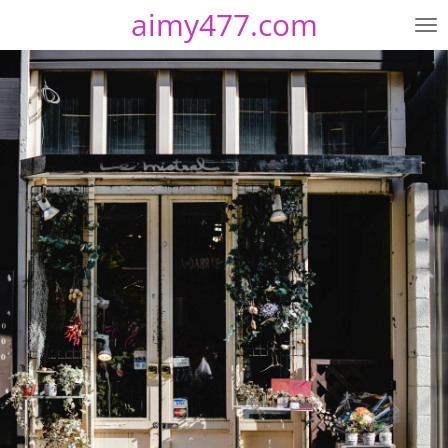
aimy477.com
Zum
Hauptinhalt
springen